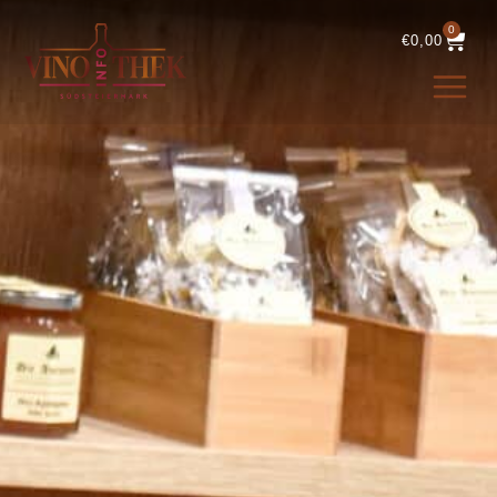
0
€
0,00